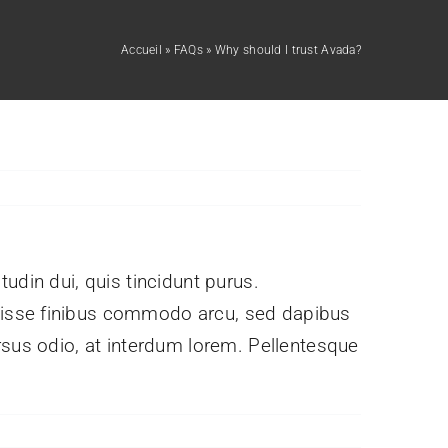
Accueil
»
FAQs
»
Why should I trust Avada?
Précédent
itudin dui, quis tincidunt purus.
ndisse finibus commodo arcu, sed dapibus
rsus odio, at interdum lorem. Pellentesque