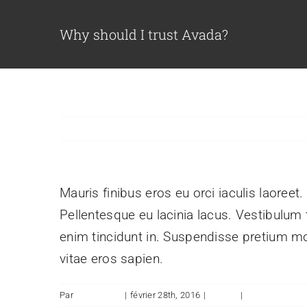
Passer
au
Why should I trust Avada?
contenu
Mauris finibus eros eu orci iaculis laoreet.
Pellentesque eu lacinia lacus. Vestibulu
enim tincidunt in. Suspendisse pretium mol
vitae eros sapien.
Par
admin1554
|
février 28th, 2016
|
Pricing
|
0 commentair