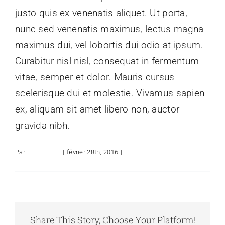
justo quis ex venenatis aliquet. Ut porta,
nunc sed venenatis maximus, lectus magna
maximus dui, vel lobortis dui odio at ipsum.
Curabitur nisl nisl, consequat in fermentum
vitae, semper et dolor. Mauris cursus
scelerisque dui et molestie. Vivamus sapien
ex, aliquam sit amet libero non, auctor
gravida nibh.
Par
admin1554
|
février 28th, 2016
|
Design Process
|
0
commentaire
Share This Story, Choose Your Platform!