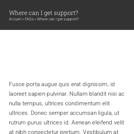
Passer
Where can I get support?
au
Accueil
»
FAQs
»
Where can I get support?
contenu
Précédent
Suivant
Fusce porta augue quis erat dignissim, id
laoreet sapien pulvinar. Nullam blandit nisi ac
nulla tempus, ultrices condimentum elit
ultrices. Donec semper accumsan ligula, ut
rutrum purus ultrices id. Aenean eleifend velit
at nibh consectetur pretium. Vestibulum at