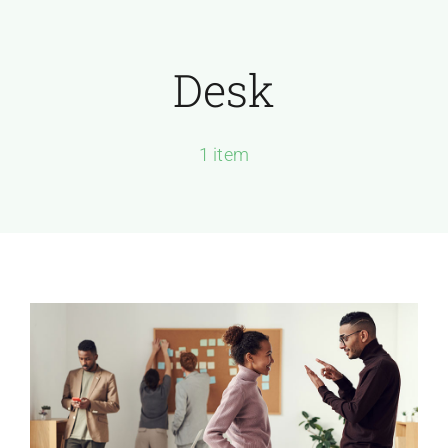
Passer
au
Desk
contenu
1 item